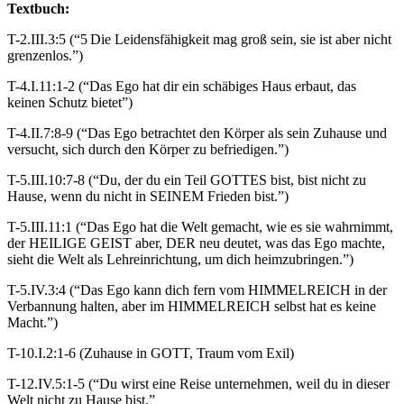
Textbuch:
T-2.III.3:5 (“5 Die Leidensfähigkeit mag groß sein, sie ist aber nicht
grenzenlos.”)
T-4.I.11:1-2 (“Das Ego hat dir ein schäbiges Haus erbaut, das
keinen Schutz bietet”)
T-4.II.7:8-9 (“Das Ego betrachtet den Körper als sein Zuhause und
versucht, sich durch den Körper zu befriedigen.”)
T-5.III.10:7-8 (“Du, der du ein Teil GOTTES bist, bist nicht zu
Hause, wenn du nicht in SEINEM Frieden bist.”)
T-5.III.11:1 (“Das Ego hat die Welt gemacht, wie es sie wahrnimmt,
der HEILIGE GEIST aber, DER neu deutet, was das Ego machte,
sieht die Welt als Lehreinrichtung, um dich heimzubringen.”)
T-5.IV.3:4 (“Das Ego kann dich fern vom HIMMELREICH in der
Verbannung halten, aber im HIMMELREICH selbst hat es keine
Macht.”)
T-10.I.2:1-6 (Zuhause in GOTT, Traum vom Exil)
T-12.IV.5:1-5 (“Du wirst eine Reise unternehmen, weil du in dieser
Welt nicht zu Hause bist.”