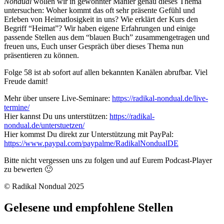
Nondual
wollen wir in gewohnter Manier genau dieses Thema
untersuchen: Woher kommt das oft sehr präsente Gefühl und
Erleben von Heimatlosigkeit in uns? Wie erklärt der Kurs den
Begriff “Heimat”? Wir haben eigene Erfahrungen und einige
passende Stellen aus dem “blauen Buch” zusammengetragen und
freuen uns, Euch unser Gespräch über dieses Thema nun
präsentieren zu können.
Folge 58 ist ab sofort auf allen bekannten Kanälen abrufbar. Viel
Freude damit!
Mehr über unsere Live-Seminare:
https://radikal-nondual.de/live-
termine/
Hier kannst Du uns unterstützen:
https://radikal-
nondual.de/unterstuetzen/
Hier kommst Du direkt zur Unterstützung mit PayPal:
https://www.paypal.com/paypalme/RadikalNondualDE
Bitte nicht vergessen uns zu folgen und auf Eurem Podcast-Player
zu bewerten 🙂
© Radikal Nondual 2025
Gelesene und empfohlene Stellen