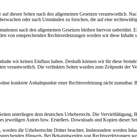
 auf diesen Seiten nach den allgemeinen Gesetzen verantwortlich. Nac
 überwachen oder nach Umständen zu forschen, die auf eine rechtswidrig
ationen nach den allgemeinen Gesetzen bleiben hiervon unberührt. Ein
den von entsprechenden Rechtsverletzungen werden wir diese Inhalte 
 Inhalte wir keinen Einfluss haben. Deshalb können wir für diese fremd
 Seiten verantwortlich. Die verlinkten Seiten wurden zum Zeitpunkt der
och ohne konkrete Anhaltspunkte einer Rechtsverletzung nicht zumutbar
n Seiten unterliegen dem deutschen Urheberrecht. Die Vervielfältigung,
 jeweiligen Autors bzw. Erstellers. Downloads und Kopien dieser Seite
n, werden die Urheberrechte Dritter beachtet. Insbesondere werden Inhal
tsprechenden Hinweis. Bei Bekanntwerden von Rechtsverletzungen wer