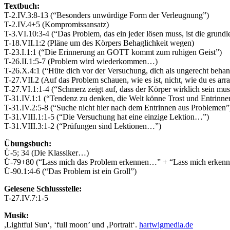
Textbuch:
T-2.IV.3:8-13 (“Besonders unwürdige Form der Verleugnung”)
T-2.IV.4+5 (Kompromissansatz)
T-3.VI.10:3-4 (“Das Problem, das ein jeder lösen muss, ist die grund
T-18.VII.1:2 (Pläne um des Körpers Behaglichkeit wegen)
T-23.I.1:1 (“Die Erinnerung an GOTT kommt zum ruhigen Geist”)
T-26.II.1:5-7 (Problem wird wiederkommen…)
T-26.X.4:1 (“Hüte dich vor der Versuchung, dich als ungerecht beh
T-27.VII.2 (Auf das Problem schauen, wie es ist, nicht, wie du es arra
T-27.VI.1:1-4 (“Schmerz zeigt auf, dass der Körper wirklich sein mus
T-31.IV.1:1 (“Tendenz zu denken, die Welt könne Trost und Entrinn
T-31.IV.2:5-8 (“Suche nicht hier nach dem Entrinnen aus Problemen”
T-31.VIII.1:1-5 (“Die Versuchung hat eine einzige Lektion…”)
T-31.VIII.3:1-2 (“Prüfungen sind Lektionen…”)
Übungsbuch:
Ü-5; 34 (Die Klassiker…)
Ü-79+80 (“Lass mich das Problem erkennen…” + “Lass mich erkennen
Ü-90.1:4-6 (“Das Problem ist ein Groll”)
Gelesene Schlussstelle:
T-27.IV.7:1-5
Musik:
,Lightful Sun‘, ‘full moon’ und ‚Portrait‘.
hartwigmedia.de