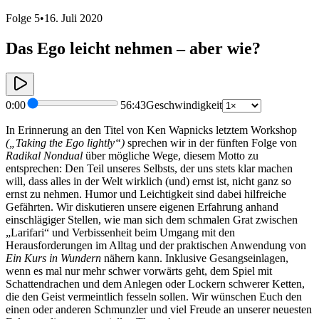
Folge 5
•
16. Juli 2020
Das Ego leicht nehmen – aber wie?
0:00
56:43
Geschwindigkeit
In Erinnerung an den Titel von Ken Wapnicks letztem Workshop
(„Taking the Ego lightly“)
sprechen wir in der fünften Folge von
Radikal Nondual
über mögliche Wege, diesem Motto zu
entsprechen: Den Teil unseres Selbsts, der uns stets klar machen
will, dass alles in der Welt wirklich (und) ernst ist, nicht ganz so
ernst zu nehmen. Humor und Leichtigkeit sind dabei hilfreiche
Gefährten. Wir diskutieren unsere eigenen Erfahrung anhand
einschlägiger Stellen, wie man sich dem schmalen Grat zwischen
„Larifari“ und Verbissenheit beim Umgang mit den
Herausforderungen im Alltag und der praktischen Anwendung von
Ein Kurs in Wundern
nähern kann. Inklusive Gesangseinlagen,
wenn es mal nur mehr schwer vorwärts geht, dem Spiel mit
Schattendrachen und dem Anlegen oder Lockern schwerer Ketten,
die den Geist vermeintlich fesseln sollen. Wir wünschen Euch den
einen oder anderen Schmunzler und viel Freude an unserer neuesten