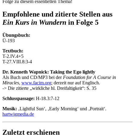
Folge zu diesem essentiellen Thema!
Empfohlene und zitierte Stellen aus
Ein Kurs in Wundern
in Folge 5
Übungsbuch:
Ü-193
Textbuch:
T-2.IV.4+5
T-27.VIII.8:3-4
Dr. Kenneth Wapnick: Taking the Ego lightly
Als Buch und CD/MP3 bei der
Foundation for A Course in
Miracles
,
www.facim.org
; derzeit nur auf Englisch.
-> Die zitierte „wirkliche hl. Dreifaltigkeit“: S. 35
Schlusspassage:
H-18.3:7-12
Musik:
‚Lightful Sun‘, ‚Early Morning‘ und ‚Portrait‘.
hartwigmedia.de
Zuletzt erschienen