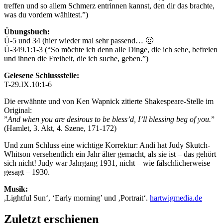
treffen und so allem Schmerz entrinnen kannst, den dir das brachte,
was du vordem wähltest.”)
Übungsbuch:
Ü-5 und 34 (hier wieder mal sehr passend… 🙂
Ü-349.1:1-3 (“So möchte ich denn alle Dinge, die ich sehe, befreien
und ihnen die Freiheit, die ich suche, geben.”)
Gelesene Schlussstelle:
T-29.IX.10:1-6
‌Die erwähnte und von Ken Wapnick zitierte Shakespeare-Stelle im
Original:
”
And when you are desirous to be bless’d, I’ll blessing beg of you.
”
(Hamlet, 3. Akt, 4. Szene, 171-172)
Und zum Schluss eine wichtige Korrektur: Andi hat Judy Skutch-
Whitson versehentlich ein Jahr älter gemacht, als sie ist – das gehört
sich nicht! Judy war Jahrgang 1931, nicht – wie fälschlicherweise
gesagt – 1930.
Musik:
,Lightful Sun‘, ‘Early morning’ und ‚Portrait‘.
hartwigmedia.de
Zuletzt erschienen