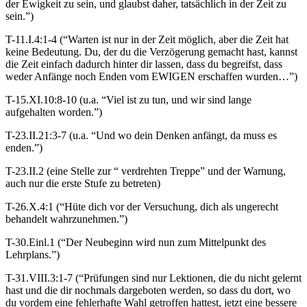
der Ewigkeit zu sein, und glaubst daher, tatsächlich in der Zeit zu
sein.”)
T-11.I.4:1-4 (“Warten ist nur in der Zeit möglich, aber die Zeit hat
keine Bedeutung. Du, der du die Verzögerung gemacht hast, kannst
die Zeit einfach dadurch hinter dir lassen, dass du begreifst, dass
weder Anfänge noch Enden vom EWIGEN erschaffen wurden…”)
T-15.XI.10:8-10 (u.a. “Viel ist zu tun, und wir sind lange
aufgehalten worden.”)
T-23.II.21:3-7 (u.a. “Und wo dein Denken anfängt, da muss es
enden.”)
T-23.II.2 (eine Stelle zur “ verdrehten Treppe” und der Warnung,
auch nur die erste Stufe zu betreten)
T-26.X.4:1 (“Hüte dich vor der Versuchung, dich als ungerecht
behandelt wahrzunehmen.”)
T-30.Einl.1 (“Der Neubeginn wird nun zum Mittelpunkt des
Lehrplans.”)
T-31.VIII.3:1-7 (“Prüfungen sind nur Lektionen, die du nicht gelernt
hast und die dir nochmals dargeboten werden, so dass du dort, wo
du vordem eine fehlerhafte Wahl getroffen hattest, jetzt eine bessere