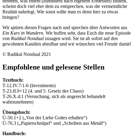
nehmen, was einem (zumindest nach eigenem Ermessen) zusteht,
scheint doch viel eher dem zu entsprechen, was die vermeintliche
Realität nahelegt. Wie sonst sollte man es denn hier zu etwas
bringen?
Wir spüren diesen Fragen nach und sprechen über Antworten aus
Ein Kurs in Wundern
. Wir hoffen sehr, dass Euch die neue Episode
von
Radikal Nondual
zusagen wird. Sie ist ab sofort auf den
gewohnten Kanälen abrufbar und wir wünschen viel Freude damit!
© Radikal Nondual 2021
Empfohlene und gelesene Stellen
Textbuch:
T-12.IV.7:1-6 (Investments)
T-23.II.9+12 (4. und 5. Gesetz des Chaos)
T-26.X.4:1 (Versuchung, sich als ungerecht behandelt
wahrzunehmen)
Übungsbuch:
Ü-50.1+2 („Von der Liebe Gottes erhalten“)
Ü-76.3 („Papierschniipel“ und „Scheiben aus Metall“)
Handbuch: