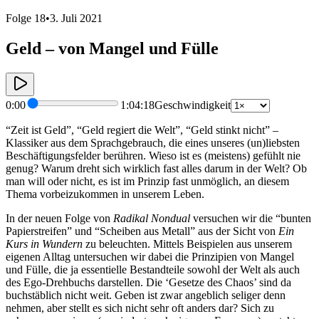
Folge 18
•
3. Juli 2021
Geld – von Mangel und Fülle
0:00
1:04:18
Geschwindigkeit
“Zeit ist Geld”, “Geld regiert die Welt”, “Geld stinkt nicht” –
Klassiker aus dem Sprachgebrauch, die eines unseres (un)liebsten
Beschäftigungsfelder berühren. Wieso ist es (meistens) gefühlt nie
genug? Warum dreht sich wirklich fast alles darum in der Welt? Ob
man will oder nicht, es ist im Prinzip fast unmöglich, an diesem
Thema vorbeizukommen in unserem Leben.
In der neuen Folge von
Radikal Nondual
versuchen wir die “bunten
Papierstreifen” und “Scheiben aus Metall” aus der Sicht von
Ein
Kurs in Wundern
zu beleuchten. Mittels Beispielen aus unserem
eigenen Alltag untersuchen wir dabei die Prinzipien von Mangel
und Fülle, die ja essentielle Bestandteile sowohl der Welt als auch
des Ego-Drehbuchs darstellen. Die ‘Gesetze des Chaos’ sind da
buchstäblich nicht weit. Geben ist zwar angeblich seliger denn
nehmen, aber stellt es sich nicht sehr oft anders dar? Sich zu